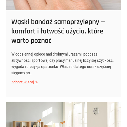
Wąski bandaż samoprzylepny —
komfort i łatwość użycia, które
warto poznać
W codziennej opiece nad drobnymi urazami, podczas
aktywności sportowej czy pracy manualnej liczy się szybkość,
wygoda i precyzja opatrunku. Właśnie dlatego coraz częściej
sięgamy po…
Wąski
Zobacz więcej
bandaż
samoprzylepny
—
komfort
i
łatwość
użycia,