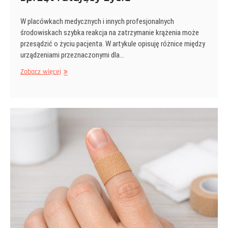
W placówkach medycznych i innych profesjonalnych
środowiskach szybka reakcja na zatrzymanie krążenia może
przesądzić o życiu pacjenta. W artykule opisuję różnice między
urządzeniami przeznaczonymi dla…
Medyczne
Zobacz więcej
defibrylatory
AED
do
profesjonalnego
zastosowania
—
jak
wybrać,
wdrożyć
i
utrzymać
sprzęt
ratujący
życie