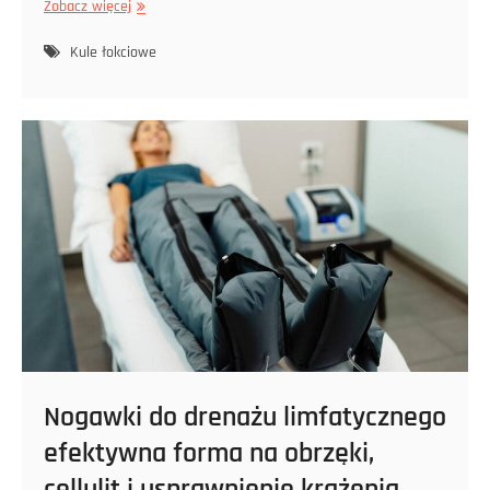
Kule
Zobacz więcej
łokciowe
–
Kule łokciowe
wsparcie,
stabilność,
i
ochrona
w
każdym
kroku.
Nogawki do drenażu limfatycznego
efektywna forma na obrzęki,
cellulit i usprawnienie krążenia