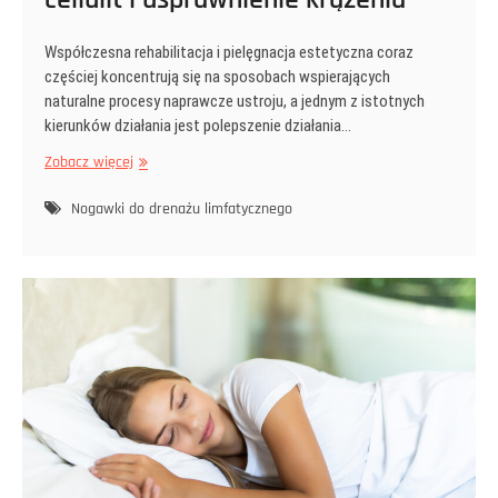
Współczesna rehabilitacja i pielęgnacja estetyczna coraz
częściej koncentrują się na sposobach wspierających
naturalne procesy naprawcze ustroju, a jednym z istotnych
kierunków działania jest polepszenie działania…
Nogawki
Zobacz więcej
do
drenażu
Nogawki do drenażu limfatycznego
limfatycznego
efektywna
forma
na
obrzęki,
cellulit
i
usprawnienie
krążenia