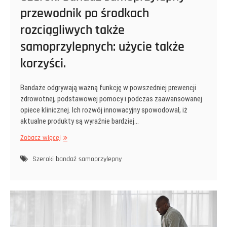
przewodnik po środkach
rozciągliwych także
samoprzylepnych: użycie także
korzyści.
Bandaże odgrywają ważną funkcję w powszedniej prewencji
zdrowotnej, podstawowej pomocy i podczas zaawansowanej
opiece klinicznej. Ich rozwój innowacyjny spowodował, iż
aktualne produkty są wyraźnie bardziej…
Szeroki
Zobacz więcej
bandaż
samoprzylepny
Szeroki bandaż samoprzylepny
–
przewodnik
po
środkach
rozciągliwych
także