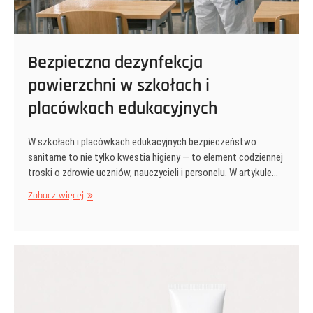
Bezpieczna dezynfekcja
powierzchni w szkołach i
placówkach edukacyjnych
W szkołach i placówkach edukacyjnych bezpieczeństwo
sanitarne to nie tylko kwestia higieny — to element codziennej
troski o zdrowie uczniów, nauczycieli i personelu. W artykule…
Bezpieczna
Zobacz więcej
dezynfekcja
powierzchni
w
szkołach
i
placówkach
edukacyjnych