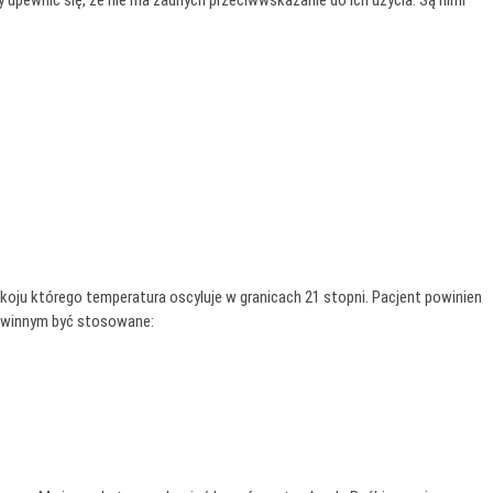
upewnić się, że nie ma żadnych przeciwwskazanie do ich użycia. Są nimi
ju którego temperatura oscyluje w granicach 21 stopni. Pacjent powinien
 winnym być stosowane: