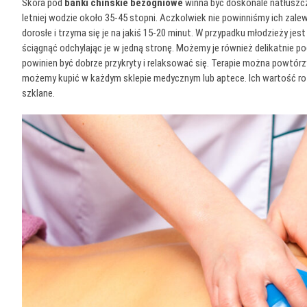
Skóra pod
bańki chińskie bezogniowe
winna być doskonale natłuszc
letniej wodzie około 35-45 stopni. Aczkolwiek nie powinniśmy ich zalew
dorosłe i trzyma się je na jakiś 15-20 minut. W przypadku młodzieży jes
ściągnąć odchylając je w jedną stronę. Możemy je również delikatnie po
powinien być dobrze przykryty i relaksować się. Terapie można powtórz
możemy kupić w każdym sklepie medycznym lub aptece. Ich wartość roz
szklane.