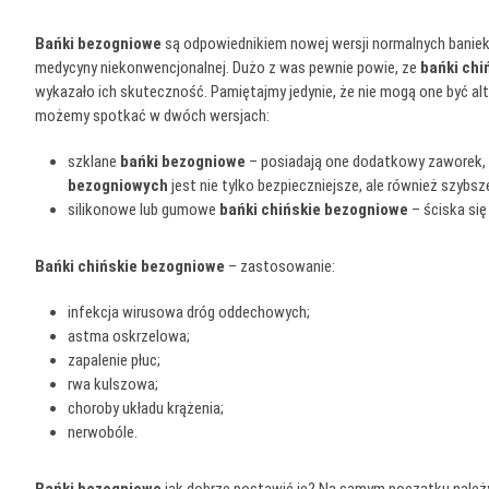
Bańki bezogniowe
są odpowiednikiem nowej wersji normalnych baniek
medycyny niekonwencjonalnej. Dużo z was pewnie powie, ze
bańki chi
wykazało ich skuteczność. Pamiętajmy jedynie, że nie mogą one być a
możemy spotkać w dwóch wersjach:
szklane
bańki bezogniowe
– posiadają one dodatkowy zaworek, 
bezogniowych
jest nie tylko bezpieczniejsze, ale również szybsz
silikonowe lub gumowe
bańki chińskie bezogniowe
– ściska się
Bańki chińskie bezogniowe
– zastosowanie:
infekcja wirusowa dróg oddechowych;
astma oskrzelowa;
zapalenie płuc;
rwa kulszowa;
choroby układu krążenia;
nerwobóle.