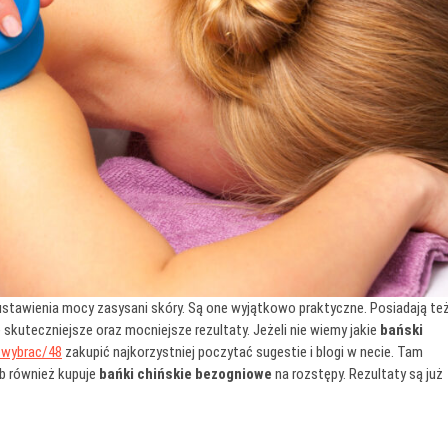
ć ustawienia mocy zasysani skóry. Są one wyjątkowo praktyczne. Posiadają te
 skuteczniejsze oraz mocniejsze rezultaty. Jeżeli nie wiemy jakie
bański
e-wybrac/48
zakupić najkorzystniej poczytać sugestie i blogi w necie. Tam
ób również kupuje
bańki chińskie bezogniowe
na rozstępy. Rezultaty są już