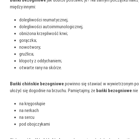
Bańki bezogniowe
jak dobrze postawić je? Na samym początku należy 
między innymi:
dolegliwości reumatycznej;
dolegliwości autoimmunologicznej;
obniżona krzepliwość krwi;
gorączka;
nowotwory;
gruźlica;
kłopoty z oddychaniem;
otwarte rany na skórze.
Bańki chińskie bezogniowe
powinno się stawiać w wywietrzonym poko
ułożyć się dogodnie na brzuchu. Pamiętajmy, że
bańki bezogniowe
nie
na kręgosłupie
na nerkach
na sercu
pod obojczykami