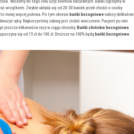
zona . Możemy do tego celu użyć kremów naturalnych. Bańki ogrzejmy w
ać wrzątkiem. Zwykle układa się od 20-30 baniek jeżeli chodzi o osoby
t to mniej więcej połowa. Po tym okresie
bańki bezogniowe
należy delikatnie
dważyć ręką. Najkorzystniej zabieg jest zrobić wieczorem. Pacjent po nim
yć jeszcze kilkanaście razy w ciągu choroby.
Bańki chińskie bezogniowe
poczyna się od 15 zł do 100 zł. Droższe na 100% będą
bańki bezogniowe