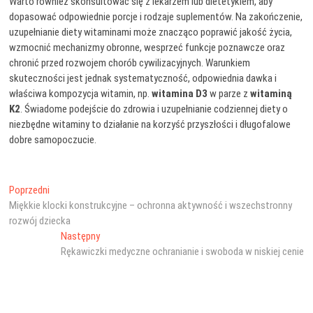
Warto również skonsultować się z lekarzem lub dietetykiem, aby
dopasować odpowiednie porcje i rodzaje suplementów. Na zakończenie,
uzupełnianie diety witaminami może znacząco poprawić jakość życia,
wzmocnić mechanizmy obronne, wesprzeć funkcje poznawcze oraz
chronić przed rozwojem chorób cywilizacyjnych. Warunkiem
skuteczności jest jednak systematyczność, odpowiednia dawka i
właściwa kompozycja witamin, np.
witamina D3
w parze z
witaminą
K2
. Świadome podejście do zdrowia i uzupełnianie codziennej diety o
niezbędne witaminy to działanie na korzyść przyszłości i długofalowe
dobre samopoczucie.
Nawigacja
Poprzedni
Poprzedni
wpis:
Miękkie klocki konstrukcyjne – ochronna aktywność i wszechstronny
wpisu
rozwój dziecka
Następny
Następny
wpis:
Rękawiczki medyczne ochranianie i swoboda w niskiej cenie