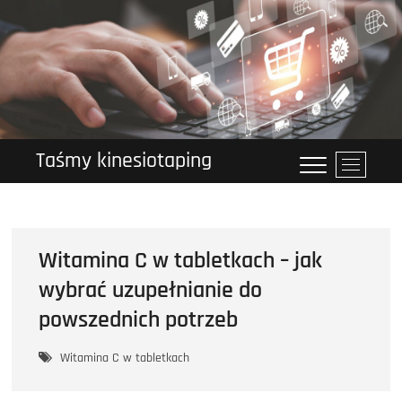
Przejdź
do
treści
Taśmy kinesiotaping
P
r
z
y
c
Witamina C w tabletkach – jak
i
s
wybrać uzupełnianie do
k
powszednich potrzeb
m
e
Witamina C w tabletkach
n
u