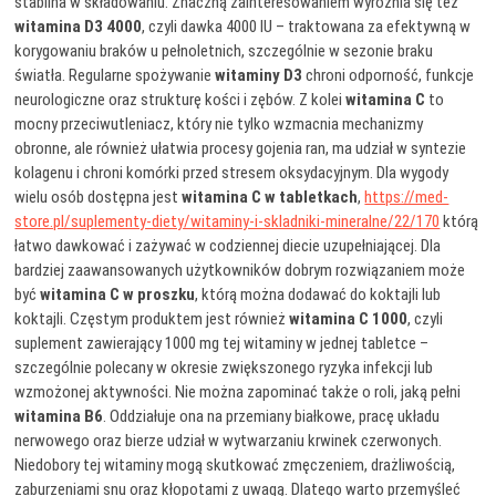
stabilna w składowaniu. Znaczną zainteresowaniem wyróżnia się też
witamina D3 4000
, czyli dawka 4000 IU – traktowana za efektywną w
korygowaniu braków u pełnoletnich, szczególnie w sezonie braku
światła. Regularne spożywanie
witaminy D3
chroni odporność, funkcje
neurologiczne oraz strukturę kości i zębów. Z kolei
witamina C
to
mocny przeciwutleniacz, który nie tylko wzmacnia mechanizmy
obronne, ale również ułatwia procesy gojenia ran, ma udział w syntezie
kolagenu i chroni komórki przed stresem oksydacyjnym. Dla wygody
wielu osób dostępna jest
witamina C w tabletkach
,
https://med-
store.pl/suplementy-diety/witaminy-i-skladniki-mineralne/22/170
którą
łatwo dawkować i zażywać w codziennej diecie uzupełniającej. Dla
bardziej zaawansowanych użytkowników dobrym rozwiązaniem może
być
witamina C w proszku
, którą można dodawać do koktajli lub
koktajli. Częstym produktem jest również
witamina C 1000
, czyli
suplement zawierający 1000 mg tej witaminy w jednej tabletce –
szczególnie polecany w okresie zwiększonego ryzyka infekcji lub
wzmożonej aktywności. Nie można zapominać także o roli, jaką pełni
witamina B6
. Oddziałuje ona na przemiany białkowe, pracę układu
nerwowego oraz bierze udział w wytwarzaniu krwinek czerwonych.
Niedobory tej witaminy mogą skutkować zmęczeniem, drażliwością,
zaburzeniami snu oraz kłopotami z uwagą. Dlatego warto przemyśleć