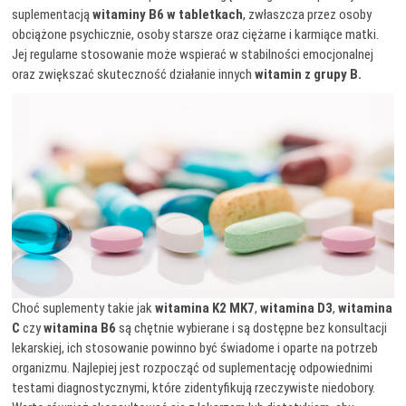
suplementacją
witaminy B6 w tabletkach
, zwłaszcza przez osoby
obciążone psychicznie, osoby starsze oraz ciężarne i karmiące matki.
Jej regularne stosowanie może wspierać w stabilności emocjonalnej
oraz zwiększać skuteczność działanie innych
witamin z grupy B.
Choć suplementy takie jak
witamina K2 MK7
,
witamina D3
,
witamina
C
czy
witamina B6
są chętnie wybierane i są dostępne bez konsultacji
lekarskiej, ich stosowanie powinno być świadome i oparte na potrzeb
organizmu. Najlepiej jest rozpocząć od suplementację odpowiednimi
testami diagnostycznymi, które zidentyfikują rzeczywiste niedobory.