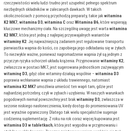
rzeczywistości wielu ludzi trudno jest uzupełnić pełnego spektrum
niezbędnych składników w zalecanych dawkach. W takich
okolicznościach z pomocą przychodzą preparaty, takie jak
witamina
K2 MK7
,
witamina D3
,
witamina C
oraz
Witamina B6
, które wspierają
kluczowe mechanizmy ciała. Na szczególną uwagę jest warta
witamina
K2 MK7
, która jest jedną z najlepiej przyswajalnych wariantów
witaminy K2
. Jej najważniejszą zadaniem jest regulowanie transportu
pierwiastka wapnia do kości, co zapobiega jego odkładaniu się w żyłach.
To niezwykle ważne, ponieważ nagromadzenie wapnia żył są jednym z
przyczyn ryzyka schorzeń układu krążenia. Przyjmowanie
witaminy K2
,
zwłaszcza w postaci MK7, jest sugerowana jednostkom zażywającym
witaminę D3
, gdyż obie witaminy działają wspólnie –
witamina D3
poprawia wchłanianie wapnia z układu trawiennego, natomiast
witamina K2 MK7
umożliwia umieścić ten wapń tam, gdzie jest
najbardziej potrzebny, czyli w zębach i uzębieniu. W naszych warunkach
pogodowych niemal powszechny jest brak
witaminy D3
, zwłaszcza w
sezonie niskiego nasłonecznienia, kiedy dostęp do promieniowania UV
jest wyraźnie ograniczony. Dlatego tak wielu specjalistów sugeruje
codzienną suplementację. Z roku na rok coraz więcej kupowana jest
witamina D3 w tabletkach
, która jest wygodna w przyjmowaniu i