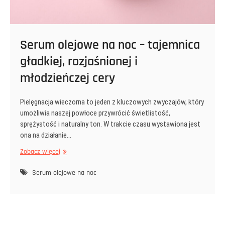
Serum olejowe na noc – tajemnica
gładkiej, rozjaśnionej i
młodzieńczej cery
Pielęgnacja wieczorna to jeden z kluczowych zwyczajów, który
umożliwia naszej powłoce przywrócić świetlistość,
sprężystość i naturalny ton. W trakcie czasu wystawiona jest
ona na działanie…
Serum
Zobacz więcej
olejowe
na
Serum olejowe na noc
noc
–
tajemnica
gładkiej,
rozjaśnionej