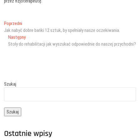
przez fizjoterapeutę.
Nawigacja
Poprzedni
Poprzedni
wpis:
Jak nabyć dobre bańki 12 sztuk, by spełniały nasze oczekiwania.
wpisu
Następny
Następny
wpis:
Stoły do rehabilitacji jak wyszukać odpowiednie do naszej przychodni?
Szukaj
Szukaj
Ostatnie wpisy