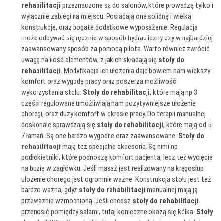
rehabilitacji
przeznaczone są do salonów, które prowadzą tylko i
wyłącznie zabiegi na miejscu. Posiadają one solidną i wielką
konstrukcję, oraz bogate dodatkowe wyposażenie. Regulacja
może odbywać się ręcznie w sposób hydrauliczny czy w najbardziej
zaawansowany sposób za pomocą pilota. Warto również zwrócić
uwagę na ilość elementów, z jakich składają się
stoły do
rehabilitacji
. Modyfikacja ich ułożenia daje bowiem nam większy
komfort oraz wygodę pracy oraz poszerza możliwość
wykorzystania stołu.
Stoły do rehabilitacji
, które mają np 3
części regulowane umożliwiają nam pozytywniejsze ułożenie
choregi, oraz duży komfort w okresie pracy. Do terapii manualnej
doskonale sprawdzają się
stoły do rehabilitacji
, które mają od 5-
7 łamań. Są one bardzo wygodne oraz zaawansowane.
Stoły do
rehabilitacji
mają też specjalne akcesoria. Są nimi np
podłokietniki, które podnoszą komfort pacjenta, lecz też wycięcie
na buzię w zagłówku. Jeśli masaż jest realizowany na kręgosłup
ułożenie chorego jest ogromnie ważne. Konstrukcja stołu jest też
bardzo ważna, gdyż
stoły do rehabilitacji
manualnej mają ją
przeważnie wzmocnioną. Jeśli chcesz
stoły do rehabilitacji
przenosić pomiędzy salami, tutaj konieczne okażą się kółka.
Stoły