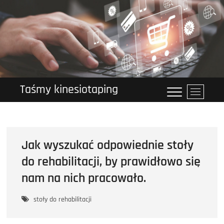
Przejdź
do
treści
Taśmy kinesiotaping
P
r
z
y
c
Jak wyszukać odpowiednie stoły
i
s
do rehabilitacji, by prawidłowo się
k
nam na nich pracowało.
m
e
stoły do rehabilitacji
n
u