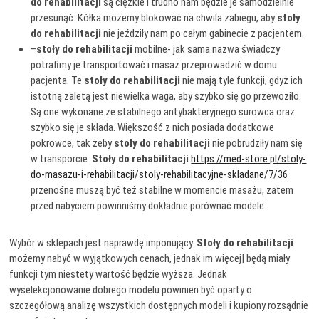
do rehabilitacji
są ciężkie i trudno nam będzie je samodzielnie
przesunąć. Kółka możemy blokować na chwila zabiegu, aby
stoły
do rehabilitacji
nie jeździły nam po całym gabinecie z pacjentem.
–
stoły do rehabilitacji
mobilne- jak sama nazwa świadczy
potrafimy je transportować i masaż przeprowadzić w domu
pacjenta. Te
stoły do rehabilitacji
nie mają tyle funkcji, gdyż ich
istotną zaletą jest niewielka waga, aby szybko się go przewoziło.
Są one wykonane ze stabilnego antybakteryjnego surowca oraz
szybko się je składa. Większość z nich posiada dodatkowe
pokrowce, tak żeby
stoły do rehabilitacji
nie pobrudziły nam się
w transporcie.
Stoły do rehabilitacji
https://med-store.pl/stoly-
do-masazu-i-rehabilitacji/stoly-rehabilitacyjne-skladane/7/36
przenośne muszą być też stabilne w momencie masażu, zatem
przed nabyciem powinniśmy dokładnie porównać modele.
Wybór w sklepach jest naprawdę imponujący.
Stoły do rehabilitacji
możemy nabyć w wyjątkowych cenach, jednak im więcej| będą miały
funkcji tym niestety wartość będzie wyższa. Jednak
wyselekcjonowanie dobrego modelu powinien być oparty o
szczegółową analizę wszystkich dostępnych modeli i kupiony rozsądnie