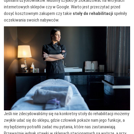
opiniami użytkowników. Musimy szybko je zlokalizować na witrynach
internetowych sklepów czy w Google. Warto jest przeczytać przed
dosyć kosztownym zakupem czy takie
stoły do rehabilitacji
spełniły
oczekiwania swoich nabywców.
Jeśli nie zdecydowaliśmy się na konkretny stoły do rehabilitacji możemy
zwykle udać się do sklepu, gdzie człowiek pokaże nam jego funkcje, a
my będziemy potrafili zadać mu pytania, które nas zastanawiają.
Przeważnie jednak stawki w sklepach stacjonarnych są wyższe, a przy