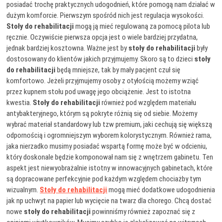
posiadać trochę praktycznych udogodnień, które pomogą nam działać w
dużym komforcie. Pierwszym spośród nich jest regulacja wysokości.
Stoły do rehabilitacji
mogą ją mieć regulowaną za pomocą pilota lub
ręcznie. Oczywiście pierwsza opcja jest o wiele bardziej przydatna,
jednak bardziej kosztowna. Ważne jest by
stoły do rehabilitacji
były
dostosowany do klientów jakich przyjmujemy. Skoro są to dzieci
stoły
do rehabilitacji
będą mniejsze, tak by mały pacjent czuł się
komfortowo. Jeżeli przyjmujemy osoby z otyłością możemy wziąć
przez kupnem stołu pod uwagę jego obciążenie. Jest to istotna
kwestia.
Stoły do rehabilitacji
również pod względem materiału
antybakteryjnego, którym są pokryte różnią się od siebie. Możemy
wybrać materiał standardowy lub tzw premium, jaki cechują się większą
odpornością i ogromniejszym wyborem kolorystycznym. Również rama,
jaka nierzadko musimy posiadać wspartą formę może być w odcieniu,
który doskonale będzie komponował nam się z wnętrzem gabinetu. Ten
aspekt jest niewyobrażalnie istotny w innowacyjnych gabinetach, które
są dopracowane perfekcyjnie pod każdym względem chociażby tym
wizualnym.
Stoły do rehabilitacji
mogą mieć dodatkowe udogodnienia
jak np uchwyt na papier lub wycięcie na twarz dla chorego. Chcą dostać
nowe
stoły do rehabilitacji
powinniśmy również zapoznać się z