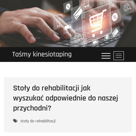
Przejdź
do
treści
Taśmy kinesiotaping
P
r
z
y
c
Stoły do rehabilitacji jak
i
s
wyszukać odpowiednie do naszej
k
przychodni?
m
e
stoły do rehabilitacji
n
u