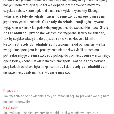
nabyciu konkretniejszej ilości w sklepach internetowych możemy
uzyskać rabat, które będzie dla nas niezwykle użyteczny. Dlatego
wybierając
stoły do rehabilitacji
możemy zwróć uwagę również na
jego rzeczywiste zadanie. Czy
stoły do rehabilitacji
będą używane
wyłącznie w klinice lub potrzebujemy jeździć do swoich klientów.
Stoły
do rehabilitacji
przenośne winnym być wygodne, łatwo się składać,
tak by szybko włożyć je do pojazdu i szybko rozłożyć u klienta.
Natomiast
stoły do rehabilitacji
stacjonarne odróżniają się wielką
wagą i transport jest ich praktycznie niemożliwy. Jeśli natomiast
potrzebujemy je przemieszczać z pokoju do pomieszczenia warto nabyć
opcje kółek, które ułatwia nam nich transport. Ważne jest by blokada
przy kołach od stołu była bezpieczna i by takie
stoły do rehabilitacji
nie przemieszczały nam się w czasie masaży.
Nawigacja
Poprzedni
Poprzedni
wpis:
Jak wyszukać odpowiednie stoły do rehabilitacji, by prawidłowo się nam
wpisu
na nich pracowało.
Następny
Następny
wpis:
Jak wybrać stół elektryczny do rehabilitacji w właściwej cenie i z