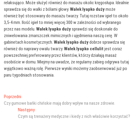
relaksująco. Może służyć również do masażu okolic kręgosłupa. Idealnie
sprawdza się do walki z bólami głowy.
Wałek lyapko duży
może
również być stosowany do masażu twarzy. Tutaj rozstaw igieł to około
3,5-4 mm. Ilość igieł to mniej więcej 300 w zależności od wybranego
przez nas modelu.
Wałek lyapko duży
sprawdzi się doskonale do
zniwelowania zmarszczek mimicznych i ujędrnienia naszą cerę. W
gabinetach kosmetycznych.
Wałek lyapko duży
dobrze sprawdza się
również do naprawy owalu twarzy.
Wałek lyapko cellulit
jest coraz
powszechniej preferowany przez klientów, którzy działają masaż
osobiście w domu. Miejmy na uwadze, że regularny zabieg odgrywa tutaj
wyjątkowo ważną rolę. Pierwsze wyniki możemy zaobserwować już po
paru tygodniach stosowania.
Nawigacja
Poprzedni
Poprzedni
wpis:
Czy gumowe bańki chińskie mają dobry wpływ na nasze zdrowie.
wpisu
Następny
Następny
wpis:
Czym są trenażery medyczne i kiedy z nich właściwie korzystać?