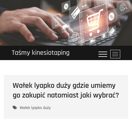
Przejdź
do
treści
Taśmy kinesiotaping
P
r
z
y
c
Wałek lyapko duży gdzie umiemy
i
s
go zakupić natomiast jaki wybrać?
k
m
Wałek lyapko duży
e
n
u