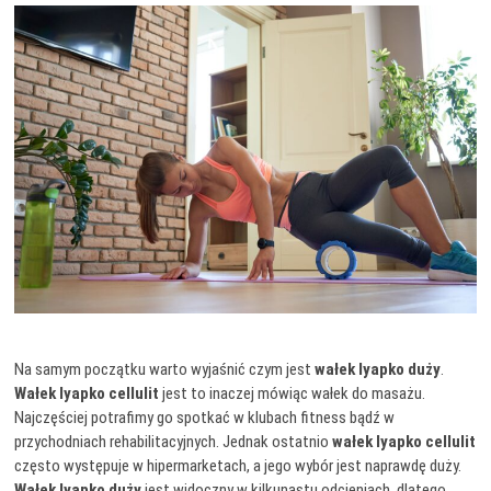
Na samym początku warto wyjaśnić czym jest
wałek lyapko duży
.
Wałek lyapko cellulit
jest to inaczej mówiąc wałek do masażu.
Najczęściej potrafimy go spotkać w klubach fitness bądź w
przychodniach rehabilitacyjnych. Jednak ostatnio
wałek lyapko cellulit
często występuje w hipermarketach, a jego wybór jest naprawdę duży.
Wałek lyapko duży
jest widoczny w kilkunastu odcieniach, dlatego