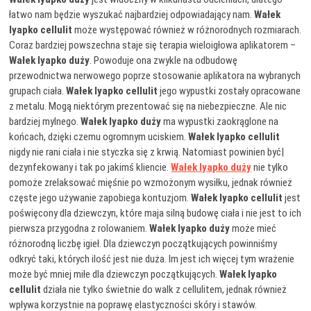
łatwo nam będzie wyszukać najbardziej odpowiadający nam.
Wałek
lyapko cellulit
może występować również w różnorodnych rozmiarach.
Coraz bardziej powszechna staje się terapia wieloigłowa aplikatorem –
Wałek lyapko duży
. Powoduje ona zwykle na odbudowę
przewodnictwa nerwowego poprze stosowanie aplikatora na wybranych
grupach ciała.
Wałek lyapko cellulit
jego wypustki zostały opracowane
z metalu. Mogą niektórym prezentować się na niebezpieczne. Ale nic
bardziej mylnego.
Wałek lyapko duży
ma wypustki zaokrąglone na
końcach, dzięki czemu ogromnym uciskiem.
Wałek lyapko cellulit
nigdy nie rani ciała i nie styczka się z krwią. Natomiast powinien być|
dezynfekowany i tak po jakimś kliencie.
Wałek lyapko duży
nie tylko
pomoże zrelaksować mięśnie po wzmożonym wysiłku, jednak również
częste jego używanie zapobiega kontuzjom.
Wałek lyapko cellulit
jest
poświęcony dla dziewczyn, które maja silną budowę ciała i nie jest to ich
pierwsza przygodna z rolowaniem.
Wałek lyapko duży
może mieć
różnorodną liczbę igieł. Dla dziewczyn początkujących powinniśmy
odkryć taki, których ilość jest nie duża. Im jest ich więcej tym wrażenie
może być mniej miłe dla dziewczyn początkujących.
Wałek lyapko
cellulit
działa nie tylko świetnie do walk z cellulitem, jednak również
wpływa korzystnie na poprawę elastyczności skóry i stawów.