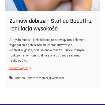
Zamów dobrze – Stół do Bobath z
regulacją wysokości
Stoły do masażu i rehabilitacji to obowiązkowy element
wyposażenia gabinetów fizjoterapeutycznych,
rehabilitacyjnych, oraz salonów masażu. Dzięki różnym
funkcjom i formom, spełniają one potrzeby zarówno
fachowców,…
Zamów
Zobacz więcej
dobrze
–
Stół do Bobath z regulacją wysokości
Stół
do
Bobath
z
regulacją