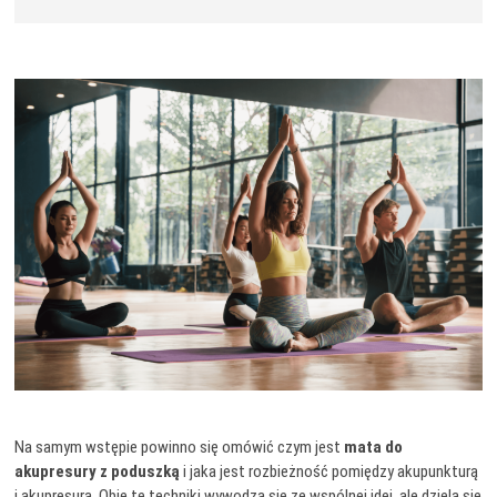
Na samym wstępie powinno się omówić czym jest
mata do
akupresury z poduszką
i jaka jest rozbieżność pomiędzy akupunkturą
i akupresurą. Obie te techniki wywodzą się ze wspólnej idei, ale dzielą się