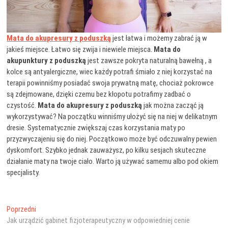
Mata do akupresury z poduszką
jest łatwa i możemy zabrać ją w
jakieś miejsce. Łatwo się zwija i niewiele miejsca.
Mata do
akupunktury z poduszką
jest zawsze pokryta naturalną bawełną , a
kolce są antyalergiczne, wiec każdy potrafi śmiało z niej korzystać na
terapii powinniśmy posiadać swoja prywatną matę, chociaż pokrowce
są zdejmowane, dzięki czemu bez kłopotu potrafimy zadbać o
czystość.
Mata do akupresury z poduszką
jak można zacząć ją
wykorzystywać? Na początku winniśmy ułożyć się na niej w delikatnym
dresie. Systematycznie zwiększaj czas korzystania maty po
przyzwyczajeniu się do niej. Początkowo może być odczuwalny pewien
dyskomfort. Szybko jednak zauważysz, po kilku sesjach skuteczne
działanie maty na twoje ciało. Warto ją używać samemu albo pod okiem
specjalisty.
Nawigacja
Poprzedni
Poprzedni
wpis:
Jak urządzić gabinet fizjoterapeutyczny w odpowiedniej cenie
wpisu