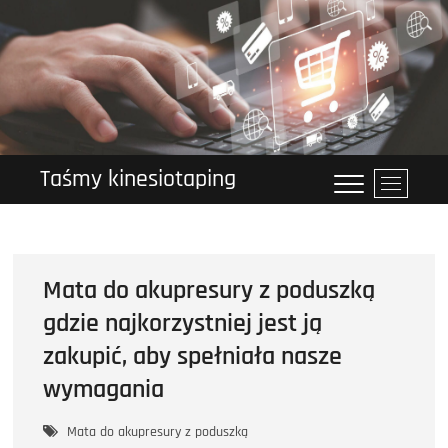
Przejdź
do
treści
Taśmy kinesiotaping
P
r
z
y
c
Mata do akupresury z poduszką
i
s
gdzie najkorzystniej jest ją
k
zakupić, aby spełniała nasze
m
e
wymagania
n
u
Mata do akupresury z poduszką