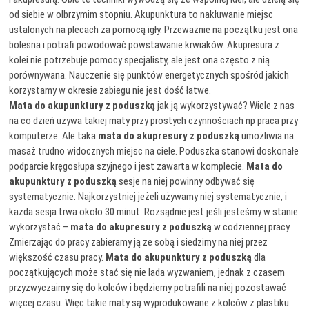
od siebie w olbrzymim stopniu. Akupunktura to nakłuwanie miejsc
ustalonych na plecach za pomocą igły. Przeważnie na początku jest ona
bolesna i potrafi powodować powstawanie krwiaków. Akupresura z
kolei nie potrzebuje pomocy specjalisty, ale jest ona często z nią
porównywana. Nauczenie się punktów energetycznych spośród jakich
korzystamy w okresie zabiegu nie jest dość łatwe.
Mata do akupunktury z poduszką
jak ją wykorzystywać? Wiele z nas
na co dzień używa takiej maty przy prostych czynnościach np praca przy
komputerze. Ale taka
mata do akupresury z poduszką
umożliwia na
masaż trudno widocznych miejsc na ciele. Poduszka stanowi doskonałe
podparcie kręgosłupa szyjnego i jest zawarta w komplecie.
Mata do
akupunktury z poduszką
sesje na niej powinny odbywać się
systematycznie. Najkorzystniej jeżeli używamy niej systematycznie, i
każda sesja trwa około 30 minut. Rozsądnie jest jeśli jesteśmy w stanie
wykorzystać –
mata do akupresury z poduszką
w codziennej pracy.
Zmierzając do pracy zabieramy ją ze sobą i siedzimy na niej przez
większość czasu pracy.
Mata do akupunktury z poduszką
dla
początkujących może stać się nie lada wyzwaniem, jednak z czasem
przyzwyczaimy się do kolców i będziemy potrafili na niej pozostawać
więcej czasu. Więc takie maty są wyprodukowane z kolców z plastiku