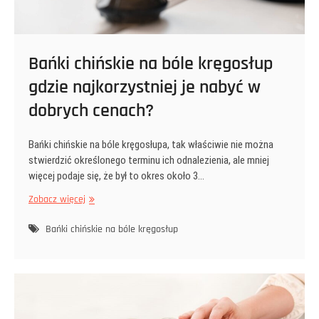
Bańki chińskie na bóle kręgosłup
gdzie najkorzystniej je nabyć w
dobrych cenach?
Bańki chińskie na bóle kręgosłupa, tak właściwie nie można
stwierdzić określonego terminu ich odnalezienia, ale mniej
więcej podaje się, że był to okres około 3…
Bańki
Zobacz więcej
chińskie
na
Bańki chińskie na bóle kręgosłup
bóle
kręgosłup
gdzie
najkorzystniej
je
nabyć