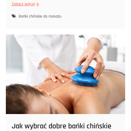
Bańki
Zobacz więcej
chińskie
do
Bańki chińskie do masażu
masażu
jak
wyselekcjonować
te
najświetniejsze
w
sklepach
i
czym
się
od
siebie
odróżniają?
Jak wybrać dobre bańki chińskie