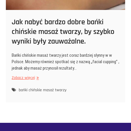
Jak nabyć bardzo dobre bańki
chińskie masaż twarzy, by szybko
wyniki były zauważalne.
Bańki chińskie masaż twarzy jest coraz bardziej słynny w w
Polsce. Możemy również spotkać się z nazwą „facial cupping” ,
jednak aby masaż przynosił rezultaty…
Jak
Zobacz więcej
nabyć
bardzo
bańki chińskie masaż twarzy
dobre
bańki
chińskie
masaż
twarzy,
by