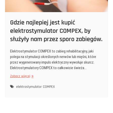
Gdzie najlepiej jest kupić
elektrostymulator COMPEX, by
służyły nam przez sporo zabiegów.
Elektrostymulator COMPEX to zabieg rehabilitacyjny, jaki
polega na stymulacji określonych nerwów lub mięśni, które
przez wygenerowany impuls elektryczny wywołuje skurcz.
Elektrostymulatory COMPEX to całkowicie świeża…
Gdzie
Zobacz więcej
najlepiej
jest
elektrostymulator COMPEX
kupić
elektrostymulator
COMPEX,
by
służyły