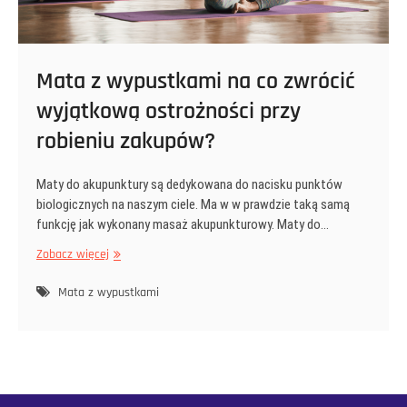
Mata z wypustkami na co zwrócić
wyjątkową ostrożności przy
robieniu zakupów?
Maty do akupunktury są dedykowana do nacisku punktów
biologicznych na naszym ciele. Ma w w prawdzie taką samą
funkcję jak wykonany masaż akupunkturowy. Maty do…
Mata
Zobacz więcej
z
wypustkami
Mata z wypustkami
na
co
zwrócić
wyjątkową
ostrożności
przy