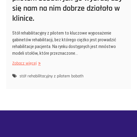
się nam na nim dobrze działało w
klinice.
Stół rehabilitacyjny z pilotem to kluczowe wyposażenie
gabinetów rehabilitacji, bez którego ciężko jest prowadzić
rehabilitacje pacjenta. Na rynku dostępnych jest mnóstwo
modeli stołów, które przeznaczone…
Nowoczesny
Zobacz więcej
stół
rehabilitacyjny
stół rehabilitacyjny z pilotem bobath
z
pilotem
bobath
jak
go
wybrać,
aby
się
nam