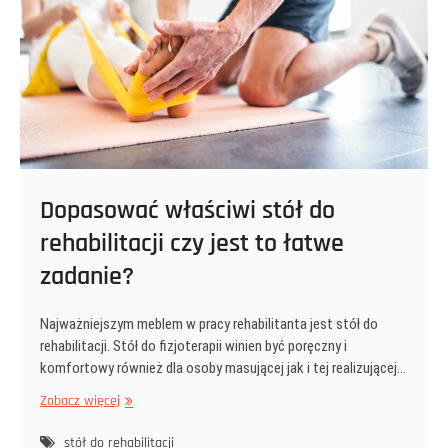
na
nich
pracowało.
Dopasować właściwi stół do
rehabilitacji czy jest to łatwe
zadanie?
Najważniejszym meblem w pracy rehabilitanta jest stół do
rehabilitacji. Stół do fizjoterapii winien być poręczny i
komfortowy również dla osoby masującej jak i tej realizującej…
Dopasować
Zobacz więcej
właściwi
stół
stół do rehabilitacji