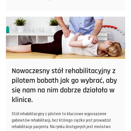
do
rehabilitacji
czy
jest
to
łatwe
zadanie?
Nowoczesny stół rehabilitacyjny z
pilotem bobath jak go wybrać, aby
się nam na nim dobrze działało w
klinice.
Stół rehabilitacyjny z pilotem to kluczowe wyposażenie
gabinetów rehabilitacji, bez którego ciężko jest prowadzić
rehabilitacje pacjenta. Na rynku dostępnych jest mnóstwo