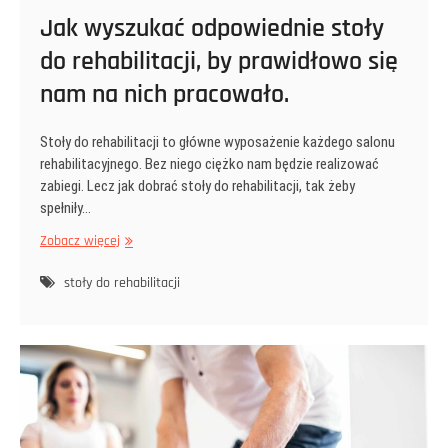
Jak wyszukać odpowiednie stoły
do rehabilitacji, by prawidłowo się
nam na nich pracowało.
Stoły do rehabilitacji to główne wyposażenie każdego salonu
rehabilitacyjnego. Bez niego ciężko nam będzie realizować
zabiegi. Lecz jak dobrać stoły do rehabilitacji, tak żeby
spełniły…
Jak
Zobacz więcej
wyszukać
odpowiednie
stoły do rehabilitacji
stoły
do
rehabilitacji,
by
prawidłowo
się
nam